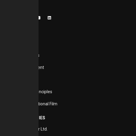
devam ediyor.
BAŞMAN GROUP
Our Founders
Board of Directors
Senior Management
History
Objectives and Principles
Corporate Promotional Film
GROUP COMPANIES
Basman Kardesler Ltd.