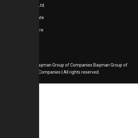
Basman Textiles Ltd.
Basman Real Estate
Basman Agriculture
Partnerships
Copyright © Başman Group of Companies Başman Group of
Companies | All rights reserved.